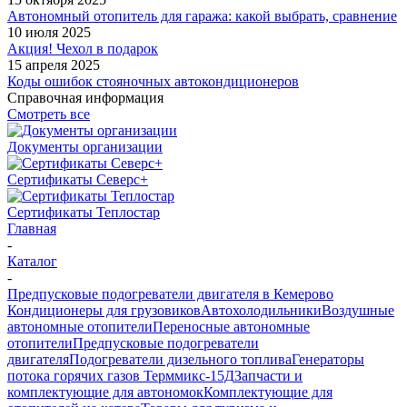
Автономный отопитель для гаража: какой выбрать, сравнение
10 июля 2025
Акция! Чехол в подарок
15 апреля 2025
Коды ошибок стояночных автокондиционеров
Справочная информация
Смотреть все
Документы организации
Сертификаты Северс+
Сертификаты Теплостар
Главная
-
Каталог
-
Предпусковые подогреватели двигателя в Кемерово
Кондиционеры для грузовиков
Автохолодильники
Воздушные
автономные отопители
Переносные автономные
отопители
Предпусковые подогреватели
двигателя
Подогреватели дизельного топлива
Генераторы
потока горячих газов Терммикс-15Д
Запчасти и
комплектующие для автономок
Комплектующие для