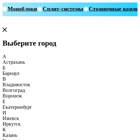
Моноблоки
Сплит-системы
Стояночные кондиц
Выберите город
А
Астрахань
Б
Барнаул
В
Владивосток
Волгоград
Воронеж
Е
Екатеринбург
И
Ижевск
Иркутск
К
Казань