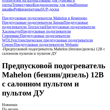
отопителей на катера
Товары для туризма и
охоты
Термосумки
Кондиционеры для дома
Винные
шкафы
Рефрижераторы
SUP-доски
-
Предпусковые подогреватели Mahelon в Кемерово
Предпусковые подогреватели Бинар
Предпусковые
подогреватели Теплостар
Предпусковые подогреватели
Хасиньлун
Предпусковые подогреватели
Севермакс
Предпусковые подогреватели
WÖLFen
Электрические предпусковые подогреватели
Северс
Предпусковые подогреватели Webasto
-
Предпусковой подогреватель Mahelon (бензин/дизель) 12В с
салонном пультом и пультом ДУ
Предпусковой подогреватель
Mahelon (бензин/дизель) 12В
с салонном пультом и
пультом ДУ
Новинки
По акции