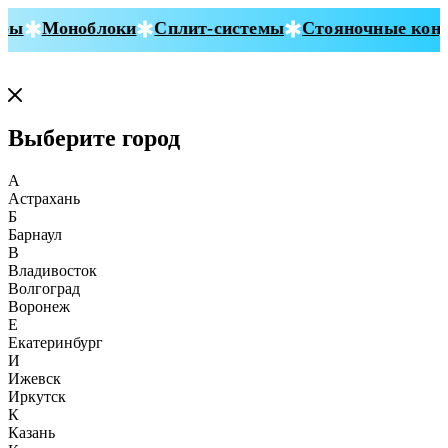
ры
Моноблоки
Сплит-системы
Стояночные конд
Выберите город
А
Астрахань
Б
Барнаул
В
Владивосток
Волгоград
Воронеж
Е
Екатеринбург
И
Ижевск
Иркутск
К
Казань