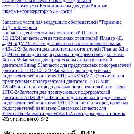
отопителей на катера
Товары для туризма и
охоты
Термосумки
Кондиционеры для дома
Винные
шкафы
Рефрижераторы
SUP-доски
-
Запасные части для воздушных обогревателей "Терммикс
15Д" в Кемерово
Запчасти для автономных отопителей Планар
2Д-12/24
Запчасти для автономных отопителей Планар 4Д,
4ДМ, 4ДМ2
Запчасти для автономных отопителей Планар
44Д-12/24
Запчасти для автономных отопителей Планар 8Д и
8ДМ
Запчасти для предпусковых подогревателей двигателя
Бинар-5S
Запчасти для предпусковых подогревателей
двигателя Бинар-5
Запчасти для предпусковых подогревателей
двигателя 14ТС-10-12/24
Запчасти для предпусковых
подогревателей двигателя 14ТС-10-М5 (МАЗ)
Запчасти для
предпусковых подогревателей двигателя 14ТС-Mini-
12/24
Запчасти для предпусковых подогревателей двигателя
20ТС-24
Запчасти для предпусковых подогревателей
двигателя АПЖ-30Д-24
Запчасти для газовых предпусковых
подогревателей двигателя 15ТСГ
Запчасти для предпусковых
подогревателей двигателя Севермакс
Запчасти для
Eberspächer
Запчасти для Webasto
Аксессуары для автономок
-
Жгут питания сб. 942
Жгут питания сб. 942