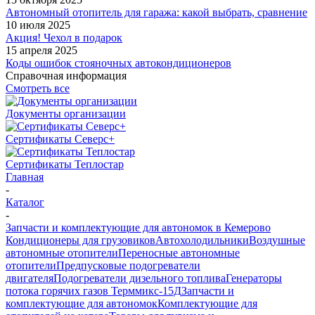
Автономный отопитель для гаража: какой выбрать, сравнение
10 июля 2025
Акция! Чехол в подарок
15 апреля 2025
Коды ошибок стояночных автокондиционеров
Справочная информация
Смотреть все
Документы организации
Сертификаты Северс+
Сертификаты Теплостар
Главная
-
Каталог
-
Запчасти и комплектующие для автономок в Кемерово
Кондиционеры для грузовиков
Автохолодильники
Воздушные
автономные отопители
Переносные автономные
отопители
Предпусковые подогреватели
двигателя
Подогреватели дизельного топлива
Генераторы
потока горячих газов Терммикс-15Д
Запчасти и
комплектующие для автономок
Комплектующие для