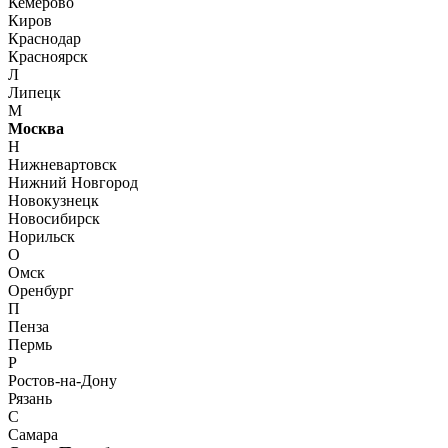
Кемерово
Киров
Краснодар
Красноярск
Л
Липецк
М
Москва
Н
Нижневартовск
Нижний Новгород
Новокузнецк
Новосибирск
Норильск
О
Омск
Оренбург
П
Пенза
Пермь
Р
Ростов-на-Дону
Рязань
С
Самара