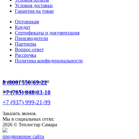
Условия доставки
Гарантия на товар
Оптовикам
Кредит
Сертификаты и документация
Производители
Партнеры
Вопрос-ответ
Рассрочка
Политика конфиденциальности
8 (800) 550-69-22
Звонок по России бесплатный
+7 (705) 848-03-10
Звонок по Казахстану
+7 (937) 999-21-99
Заказать звонок
Мы в социальных сетях:
2026 ©
Теплостар Самара
продвижение сайта