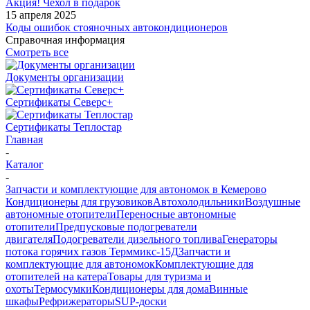
Акция! Чехол в подарок
15 апреля 2025
Коды ошибок стояночных автокондиционеров
Справочная информация
Смотреть все
Документы организации
Сертификаты Северс+
Сертификаты Теплостар
Главная
-
Каталог
-
Запчасти и комплектующие для автономок в Кемерово
Кондиционеры для грузовиков
Автохолодильники
Воздушные
автономные отопители
Переносные автономные
отопители
Предпусковые подогреватели
двигателя
Подогреватели дизельного топлива
Генераторы
потока горячих газов Терммикс-15Д
Запчасти и
комплектующие для автономок
Комплектующие для
отопителей на катера
Товары для туризма и
охоты
Термосумки
Кондиционеры для дома
Винные
шкафы
Рефрижераторы
SUP-доски