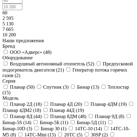
60
2 595
5 130
7 665
10 200
Наши предложения
Бренд
ООО «Адверс» (
48
)
Оборудование
Воздушный автономный отопитель (
52
)
Предпусковой
подогреватель двигателя (
21
)
Генератор потока горячих
газов (
2
)
Серия
Планар (
50
)
Спутник (
3
)
Бинар (
13
)
Теплостар
(
15
)
Модель
Планар 2Д (
18
)
Планар 4Д (
20
)
Планар 4ДМ (
19
)
Планар 4ДМ2 (
18
)
Планар 44Д (
19
)
Планар 8Д (
44
)
Планар 8ДМ (
48
)
Планар 9Д (
8
)
Бинар-5S (
14
)
Бинар-5Б (
11
)
Бинар-5Д (
11
)
Бинар-10D (
3
)
Бинар 30 (
1
)
14ТС-10 (
14
)
14ТС-10-
М5 (
8
)
14ТС-Mini (
15
)
20ТС (
5
)
30SP (
2
)