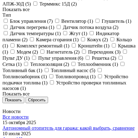
АПЖ-30Д (
5
)
Терммикс 15Д (
2
)
Показать все
Тип
Блок управления (
7
)
Вентилятор (
1
)
Глушитель (
1
)
Датчик перегрева (
1
)
Датчик потока воздуха (
2
)
Датчик температуры (
1
)
Жгут (
1
)
Индикатор
пламени (
2
)
Камера сгорания (
1
)
Кожух (
2
)
Кольцо
(
1
)
Комплект ремонтный (
1
)
Кронштейн (
1
)
Крышка
(
1
)
Модем (
2
)
Нагнетатель (
2
)
Переходник (
3
)
Пульт ДУ (
1
)
Пульт управления (
6
)
Решетка (
2
)
Сетка (
1
)
Теплоизоляция (
2
)
Теплообменник (
1
)
Топливный бак (
1
)
Топливный насос (
5
)
Топливозаборник (
1
)
Топливопровод (
1
)
Устройство
подкачки топлива (
1
)
Устройство проверки топливных
насосов (
1
)
Показать все
Сбросить
Новости
Все новости
15 октября 2025
Автономный отопитель для гаража: какой выбрать, сравнение
10 июля 2025