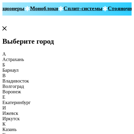
ционеры
Моноблоки
Сплит-системы
Стояночные
Выберите город
А
Астрахань
Б
Барнаул
В
Владивосток
Волгоград
Воронеж
Е
Екатеринбург
И
Ижевск
Иркутск
К
Казань