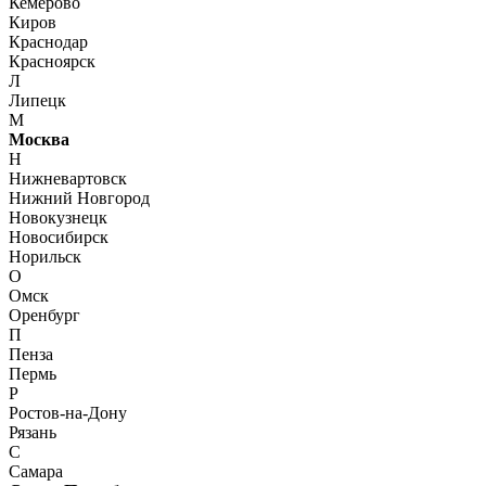
Кемерово
Киров
Краснодар
Красноярск
Л
Липецк
М
Москва
Н
Нижневартовск
Нижний Новгород
Новокузнецк
Новосибирск
Норильск
О
Омск
Оренбург
П
Пенза
Пермь
Р
Ростов-на-Дону
Рязань
С
Самара