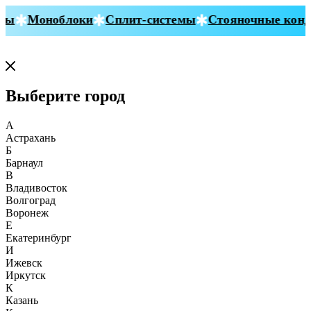
ы
Моноблоки
Сплит-системы
Стояночные конди
Выберите город
А
Астрахань
Б
Барнаул
В
Владивосток
Волгоград
Воронеж
Е
Екатеринбург
И
Ижевск
Иркутск
К
Казань