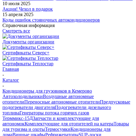
10 июля 2025
Акция! Чехол в подарок
15 апреля 2025
Коды ошибок стояночных автокондиционеров
Справочная информация
Смотреть все
Документы организации
Сертификаты Северс+
Сертификаты Теплостар
Главная
-
Каталог
-
Кондиционеры для грузовиков в Кемерово
Автохолодильники
Воздушные автономные
отопители
Переносные автономные отопители
Предпусковые
подогреватели двигателя
Подогреватели дизельного
топлива
Генераторы потока горячих газов
Терммикс-15Д
Запчасти и комплектующие для
автономок
Комплектующие для отопителей на катера
Товары
для туризма и охоты
Термосумки
Кондиционеры для
дома
Винные шкафы
Рефрижераторы
SUP-доски