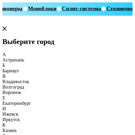
ионеры
Моноблоки
Сплит-системы
Стояночные 
Выберите город
А
Астрахань
Б
Барнаул
В
Владивосток
Волгоград
Воронеж
Е
Екатеринбург
И
Ижевск
Иркутск
К
Казань