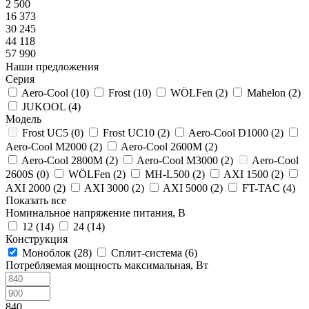
2 500
16 373
30 245
44 118
57 990
Наши предложения
Серия
Aero-Cool (
10
)
Frost (
10
)
WÖLFen (
2
)
Mahelon (
2
)
JUKOOL (
4
)
Модель
Frost UC5 (
0
)
Frost UC10 (
2
)
Aero-Cool D1000 (
2
)
Aero-Cool M2000 (
2
)
Aero-Cool 2600M (
2
)
Aero-Cool 2800M (
2
)
Aero-Cool M3000 (
2
)
Aero-Cool
2600S (
0
)
WÖLFen (
2
)
MH-L500 (
2
)
AXI 1500 (
2
)
AXI 2000 (
2
)
AXI 3000 (
2
)
AXI 5000 (
2
)
FT-TAC (
4
)
Показать все
Номинальное напряжение питания, В
12 (
14
)
24 (
14
)
Конструкция
Моноблок (
28
)
Сплит-система (
6
)
Потребляемая мощность максимальная, Вт
840