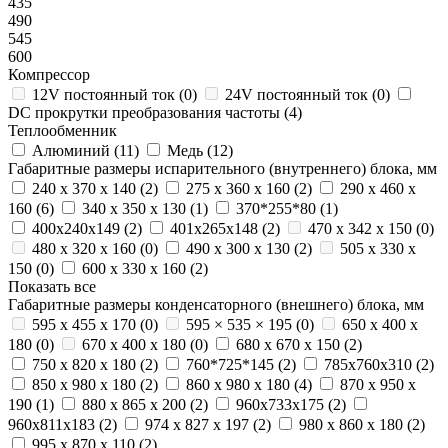
435
490
545
600
Компрессор
12V постоянный ток (
0
)
24V постоянный ток (
0
)
DC прокрутки преобразования частоты (
4
)
Теплообменник
Алюминий (
11
)
Медь (
12
)
Габаритные размеры испарительного (внутреннего) блока, мм
240 х 370 х 140 (
2
)
275 х 360 х 160 (
2
)
290 х 460 х
160 (
6
)
340 х 350 х 130 (
1
)
370*255*80 (
1
)
400х240х149 (
2
)
401х265х148 (
2
)
470 x 342 x 150 (
0
)
480 х 320 х 160 (
0
)
490 х 300 х 130 (
2
)
505 x 330 x
150 (
0
)
600 х 330 х 160 (
2
)
Показать все
Габаритные размеры конденсаторного (внешнего) блока, мм
595 x 455 x 170 (
0
)
595 × 535 × 195 (
0
)
650 х 400 х
180 (
0
)
670 х 400 х 180 (
0
)
680 x 670 x 150 (
2
)
750 х 820 х 180 (
2
)
760*725*145 (
2
)
785x760x310 (
2
)
850 х 980 х 180 (
2
)
860 х 980 х 180 (
4
)
870 х 950 х
190 (
1
)
880 х 865 х 200 (
2
)
960х733х175 (
2
)
960х811х183 (
2
)
974 x 827 x 197 (
2
)
980 х 860 х 180 (
2
)
995 х 870 х 110 (
2
)