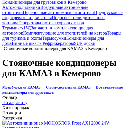
Кондиционеры для грузовиков в Кемерово
Автохолодильники
Воздушные автономные
отопители
Переносные автономные отопители
Предпусковые
подогреватели двигателя
Подогреватели дизельного
топлива
Генераторы потока горячих газов
Терммикс-15Д
Запчасти и комплектующие для
автономок
Комплектующие для отопителей на катера
Товары
для туризма и охоты
Термосумки
Кондиционеры для
дома
Винные шкафы
Рефрижераторы
SUP-доски
-
Стояночные кондиционеры для КАМАЗ в Кемерово
Стояночные кондиционеры
для КАМАЗ в Кемерово
Моноблоки на КАМАЗ
Сплит-системы на КАМАЗ
Все стояночные
кондиционеры для грузовиков
Фильтр
По алфавиту
Хиты продаж
По акции
Рассрочка