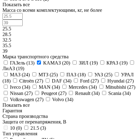
Показать все
Масса со всеми комплектующими, кг, не более
25.5
28.5
32.5
35.5
39
Марка транспортного средства
ГАЗель (
13
)
КАМАЗ (
20
)
ЗИЛ (
19
)
КРАЗ (
19
)
ЛиАЗ (
19
)
МАЗ (
24
)
МТЗ (
25
)
ПАЗ (
18
)
УАЗ (
25
)
УРАЛ
(
18
)
Citroën (
27
)
DAF (
34
)
Ford (
27
)
Hyundai (
27
)
Iveco (
34
)
MAN (
34
)
Mercedes (
34
)
Mitsubishi (
27
)
Nissan (
27
)
Peugeot (
27
)
Renault (
34
)
Scania (
34
)
Volkswagen (
27
)
Volvo (
34
)
Показать все
Гарантия
Страна производства
Защита от перенапряжения, В
10 (
0
)
21.5 (
3
)
Тип управления