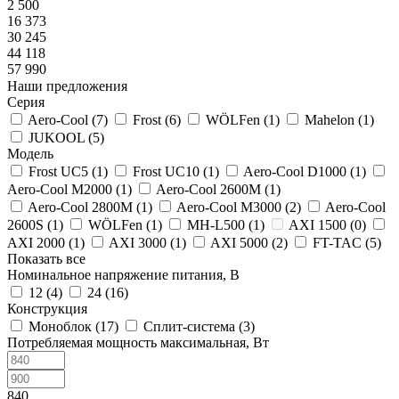
2 500
16 373
30 245
44 118
57 990
Наши предложения
Серия
Aero-Cool (
7
)
Frost (
6
)
WÖLFen (
1
)
Mahelon (
1
)
JUKOOL (
5
)
Модель
Frost UC5 (
1
)
Frost UC10 (
1
)
Aero-Cool D1000 (
1
)
Aero-Cool M2000 (
1
)
Aero-Cool 2600M (
1
)
Aero-Cool 2800M (
1
)
Aero-Cool M3000 (
2
)
Aero-Cool
2600S (
1
)
WÖLFen (
1
)
MH-L500 (
1
)
AXI 1500 (
0
)
AXI 2000 (
1
)
AXI 3000 (
1
)
AXI 5000 (
2
)
FT-TAC (
5
)
Показать все
Номинальное напряжение питания, В
12 (
4
)
24 (
16
)
Конструкция
Моноблок (
17
)
Сплит-система (
3
)
Потребляемая мощность максимальная, Вт
840