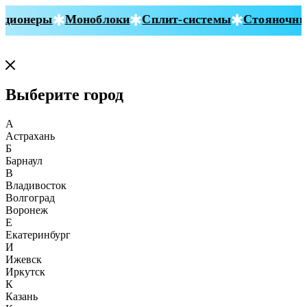
ионеры
Моноблоки
Сплит-системы
Стояночные 
Выберите город
А
Астрахань
Б
Барнаул
В
Владивосток
Волгоград
Воронеж
Е
Екатеринбург
И
Ижевск
Иркутск
К
Казань