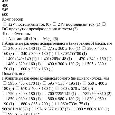
435
490
545
600
Компрессор
12V постоянный ток (
0
)
24V постоянный ток (
1
)
DC прокрутки преобразования частоты (
2
)
Теплообменник
Алюминий (
10
)
Медь (
6
)
Габаритные размеры испарительного (внутреннего) блока, мм
240 х 370 х 140 (
1
)
275 х 360 х 160 (
1
)
290 х 460 х
160 (
3
)
340 х 350 х 130 (
1
)
370*255*80 (
1
)
400х240х149 (
1
)
401х265х148 (
1
)
470 x 342 x 150 (
1
)
480 х 320 х 160 (
1
)
490 х 300 х 130 (
2
)
505 x 330 x
150 (
1
)
600 х 330 х 160 (
1
)
Показать все
Габаритные размеры конденсаторного (внешнего) блока, мм
595 x 455 x 170 (
1
)
595 × 535 × 195 (
1
)
650 х 400 х
180 (
0
)
670 х 400 х 180 (
1
)
680 x 670 x 150 (
0
)
750 х 820 х 180 (
1
)
760*725*145 (
1
)
785x760x310 (
2
)
850 х 980 х 180 (
1
)
860 х 980 х 180 (
2
)
870 х 950 х
190 (
1
)
880 х 865 х 200 (
1
)
960х733х175 (
1
)
960х811х183 (
1
)
974 x 827 x 197 (
2
)
980 х 860 х 180 (
1
)
995 х 870 х 110 (
2
)