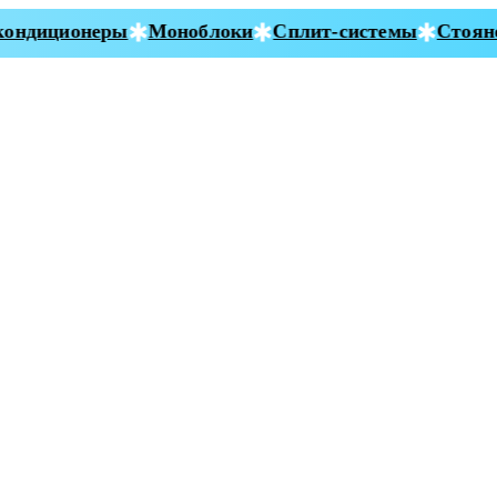
ндиционеры
Моноблоки
Сплит-системы
Стояноч