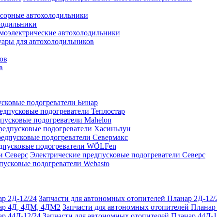
сорные автохолодильники
лодильники
моэлектрические автохолодильники
уары для автохолодильников
ов
в
сковые подогреватели Бинар
едпусковые подогреватели Теплостар
пусковые подогреватели Mahelon
редпусковые подогреватели Хасиньлун
едпусковые подогреватели Севермакс
дпусковые подогреватели WÖLFen
Электрические предпусковые подогреватели Северс
пусковые подогреватели Webasto
Запчасти для автономных отопителей Планар 2Д-12/
Запчасти для автономных отопителей Плана
Запчасти для автономных отопителей Планар 44Д-1