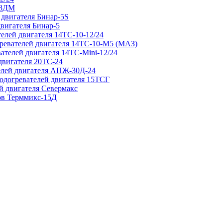
 8ДМ
 двигателя Бинар-5S
двигателя Бинар-5
елей двигателя 14ТС-10-12/24
гревателей двигателя 14ТС-10-М5 (МАЗ)
ателей двигателя 14ТС-Mini-12/24
двигателя 20ТС-24
елей двигателя АПЖ-30Д-24
подогревателей двигателя 15ТСГ
й двигателя Севермакс
зов Терммикс-15Д