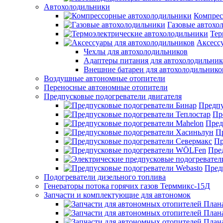
Автохолодильники
Компрес
Газовые автохо
Тер
Аксесс
Чехлы для автохолодильников
Адаптеры питания для автохолодильник
Внешние батареи для автохолодильнико
Воздушные автономные отопители
Переносные автономные отопители
Предпусковые подогреватели двигателя
Предпу
Пр
Пред
П
Пр
Пре
Пред
Подогреватели дизельного топлива
Генераторы потока горячих газов Терммикс-15Д
Запчасти и комплектующие для автономок