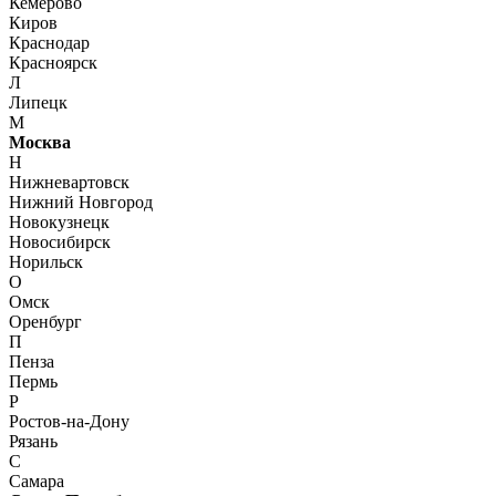
Кемерово
Киров
Краснодар
Красноярск
Л
Липецк
М
Москва
Н
Нижневартовск
Нижний Новгород
Новокузнецк
Новосибирск
Норильск
О
Омск
Оренбург
П
Пенза
Пермь
Р
Ростов-на-Дону
Рязань
С
Самара