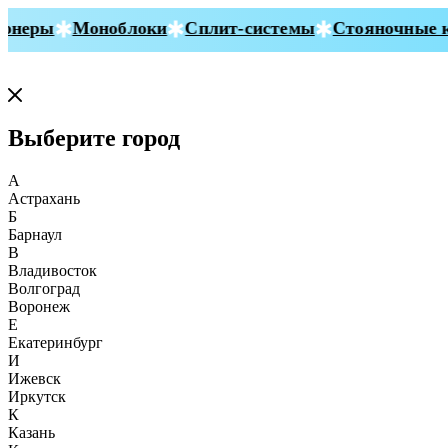
неры
Моноблоки
Сплит-системы
Стояночные ко
Выберите город
А
Астрахань
Б
Барнаул
В
Владивосток
Волгоград
Воронеж
Е
Екатеринбург
И
Ижевск
Иркутск
К
Казань