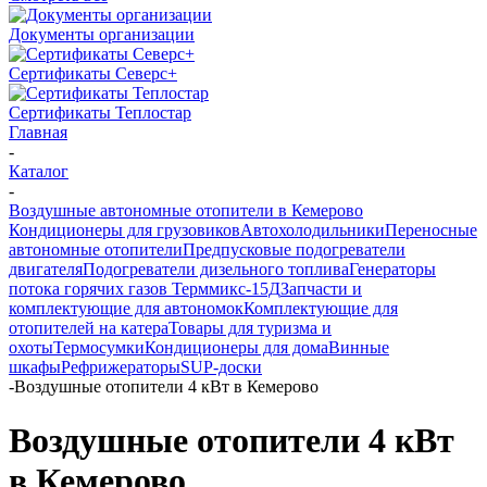
Документы организации
Сертификаты Северс+
Сертификаты Теплостар
Главная
-
Каталог
-
Воздушные автономные отопители в Кемерово
Кондиционеры для грузовиков
Автохолодильники
Переносные
автономные отопители
Предпусковые подогреватели
двигателя
Подогреватели дизельного топлива
Генераторы
потока горячих газов Терммикс-15Д
Запчасти и
комплектующие для автономок
Комплектующие для
отопителей на катера
Товары для туризма и
охоты
Термосумки
Кондиционеры для дома
Винные
шкафы
Рефрижераторы
SUP-доски
-
Воздушные отопители 4 кВт в Кемерово
Воздушные отопители 4 кВт
в Кемерово