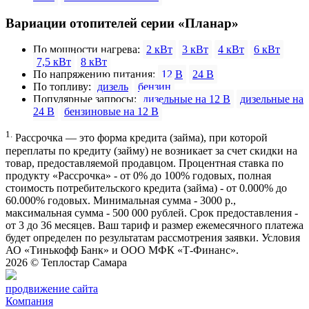
Вариации отопителей серии «Планар»
По мощности нагрева:
2 кВт
3 кВт
4 кВт
6 кВт
7,5 кВт
8 кВт
По напряжению питания:
12 В
24 В
По топливу:
дизель
бензин
Популярные запросы:
дизельные на 12 В
дизельные на
24 В
бензиновые на 12 В
1.
Рассрочка — это форма кредита (займа), при которой
переплаты по кредиту (займу) не возникает за счет скидки на
товар, предоставляемой продавцом. Процентная ставка по
продукту «Рассрочка» - от 0% до 100% годовых, полная
стоимость потребительского кредита (займа) - от 0.000% до
60.000% годовых. Минимальная сумма - 3000 р.,
максимальная сумма - 500 000 рублей. Срок предоставления -
от 3 до 36 месяцев. Ваш тариф и размер ежемесячного платежа
будет определен по результатам рассмотрения заявки. Условия
АО «Тинькофф Банк» и ООО МФК «Т-Финанс».
2026 ©
Теплостар Самара
продвижение сайта
Компания