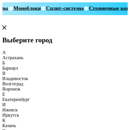
ры
Моноблоки
Сплит-системы
Стояночные конд
Выберите город
А
Астрахань
Б
Барнаул
В
Владивосток
Волгоград
Воронеж
Е
Екатеринбург
И
Ижевск
Иркутск
К
Казань