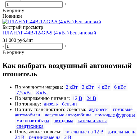
-
+
В корзину
Новинки
Быстрый просмотр
ПЛАНАР-44B-12-GP-S (4 кВт) Бензиновый
31 000
руб.
/шт
-
+
В корзину
Как выбрать воздушный автономный
отопитель
По мощности нагрева:
2 кВт
3 кВт
4 кВт
6 кВт
7,5 кВт
8 кВт
По напряжению питания:
12 В
24 В
По топливу:
дизель
бензин
По типу транспортного средства:
автобусы
грузовые
автомобили
легковые автомобили
грузовые фургоны
микроавтобусы
автодома
катера и яхты
спецтехника
Популярные запросы:
дизельные на 12 В
дизельные на
24 В
бензиновые на 12 В