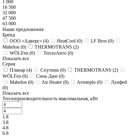
1 000
16 500
32 000
47 500
63 000
Наши предложения
Бренд
ООО «Адверс» (
4
)
HeatCool (
0
)
LF Bros (
0
)
Mahelon (
0
)
THERMOTRANS (
2
)
WÖLFen (
0
)
ТеплоАвто (
0
)
Показать все
Серия
Планар (
4
)
Спутник (
0
)
THERMOTRANS (
2
)
WÖLFen (
0
)
Синь Джи (
0
)
Mahelon (
0
)
Air Heater (
0
)
Avtoteplo (
0
)
Лунфей
(
0
)
Показать все
Теплопроизводительность максимальная, кВт
1.8
3.8
4.8
6.8