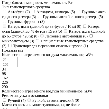
Потребляемая мощность минимальная, Вт
Тип транспортного средства
Автобусы (
2
)
Автодома, кемперы (
5
)
Грузовые авто
среднего размера (
3
)
Грузовые авто большого размера (
5
)
Грузовые фургоны (
3
)
Катера, яхты (длиной до 33 футов / 10 м) (
0
)
Катера,
яхты (длиной до 48 футов / 15 м) (
5
)
Катера, яхты (длиной
до 65 футов / 20 м) (
0
)
Легковые автомобили (
0
)
Микроавтобусы (
3
)
Специальные транспортные средства
(
2
)
Транспорт для перевозки опасных грузов (
1
)
Показать все
Количество нагреваемого воздуха максимальное, м3/ч
34
98
162
226
290
Количество нагреваемого воздуха минимальное, м3/ч
Режим запуска и остановки
Ручной (
4
)
Ручной, автоматический (
0
)
Масса со всеми комплектующими, кг, не более